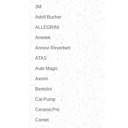
3M
Adolf Bucher
ALLEGRINI
Ametek
Annovi Reverberi
ATAS
Auto Magic
Axiom
Bertolini
Cat Pump
CeramicPro
Comet