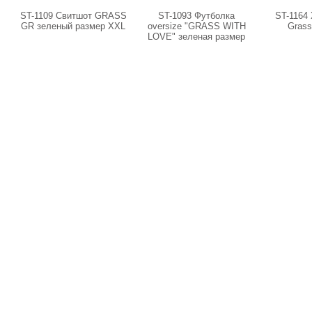
ST-1109 Свитшот GRASS
ST-1093 Футболка
ST-1164
GR зеленый размер XXL
oversize "GRASS WITH
Grass
LOVE" зеленая размер
XL