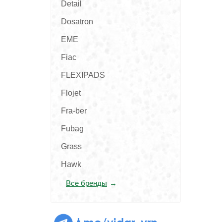
Detail
Dosatron
EME
Fiac
FLEXIPADS
Flojet
Fra-ber
Fubag
Grass
Hawk
Все бренды
t.me/vidar_vrn