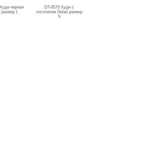
 Худи черная
DT-0570 Худи с
ST-1114 Свитшот GRASS
 размер L
логотипом Detail размер
GR молочный размер
S
XXL