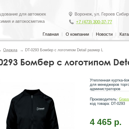
удование для автомоек
Воронеж
,
ул. Героев Сибир
химия и автокосметика
+7 (473) 300-37-77
Главная
О компании
Новости
Ката
Одежда
DT-0293 Бомбер с логотипом Detail размер L
0293 Бомбер с логотипом Deta
Утепленная куртка-бо
для менеджеров торго
администраторов
Производитель:
Gras
код товара: DT-0293
4 465 р.