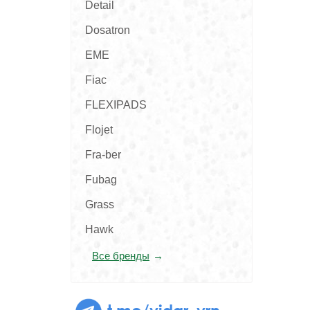
Detail
Dosatron
EME
Fiac
FLEXIPADS
Flojet
Fra-ber
Fubag
Grass
Hawk
Все бренды
t.me/vidar_vrn