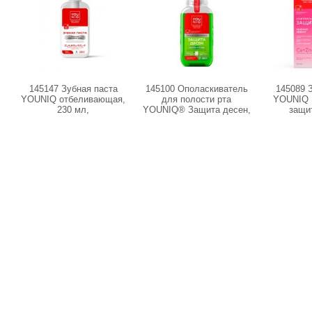
145147 Зубная паста
145100 Ополаскиватель
145089 
YOUNIQ отбеливающая,
для полости рта
YOUNIQ 
230 мл,
YOUNIQ® Защита десен,
защит
250 мл