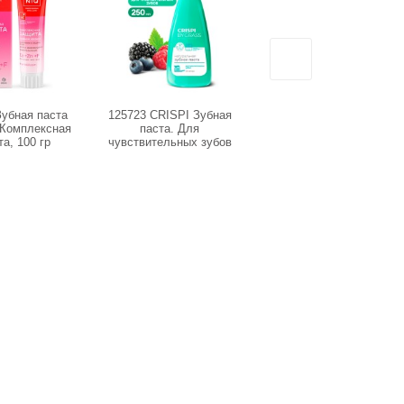
Зубная паста
125723 CRISPI Зубная
IT-0875 Зубная щетка
Комплексная
паста. Для
YOUNIQ® мягкая
а, 100 гр
чувствительных зубов
(флакон 250мл)