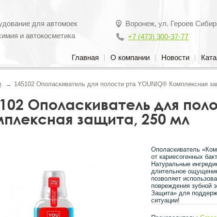
удование для автомоек
Воронеж
,
ул. Героев Сибир
химия и автокосметика
+7 (473) 300-37-77
Главная
О компании
Новости
Ката
и
145102 Ополаскиватель для полости рта YOUNIQ® Комплексная за
102 Ополаскиватель для пол
плексная защита, 250 мл
Ополаскиватель «Ком
от кариесогенных бак
Натуральные ингреди
длительное ощущение
позволяет использова
повреждения зубной 
Защита» для поддерж
ситуации!