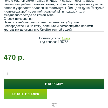
Гель с маслом лемонграсса очищает и сужает поры на лице,
регулирует работу сальных желез, эффективно устраняет сухость
волос и укрепляет волосяные фолликулы. Гель для душа "Могучий
Килиманджаро" имеет нейтральный pH и подходит для
ежедневного ухода за кожей тела.
Способ применения:
Нанесите небольшое количество геля на губку или
непосредственно на кожу, вспеньте и помассируйте легкими
круговыми движениями. Смойте теплой водой.
Производитель:
Grass
код товара: 125782
470 р.
В КОРЗИНУ
КУПИТЬ В 1 КЛИК