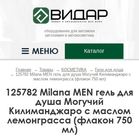
оборудование для автомоек
автохимия и автокосметика
МЕНЮ
Каталог
Главная
Товары
КОСМЕТИКА
Гели для душа
125782 Milana MEN гель для душа Могучий Килиманджаро с
маслом лемонграсса (флакон 750 мл)
125782 Milana MEN гель для
душа Могучий
Килиманджаро с маслом
лемонграсса (флакон 750
мл)