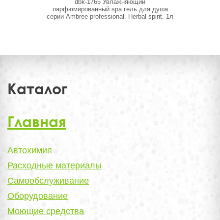
dbk-1765 Увлажняющий
dbk-1757 О
парфюмированный spa гель для душа
гигиены сери
серии Ambree professional. Herbal spirit. 1л
Каталог
Главная
Автохимия
Расходные материалы
Самообслуживание
Оборудование
Моющие средства