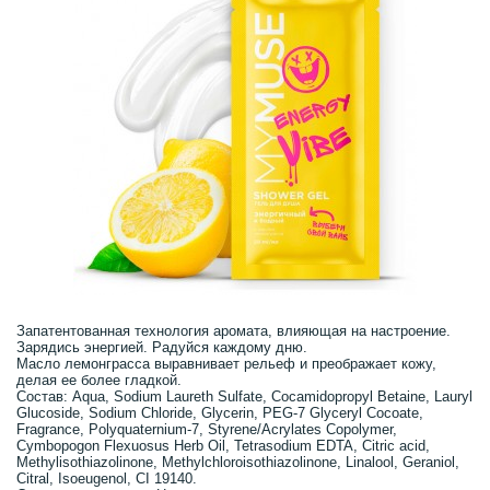
Запатентованная технология аромата, влияющая на настроение.
Зарядись энергией. Радуйся каждому дню.
Масло лемонграсса выравнивает рельеф и преображает кожу,
делая ее более гладкой.
Состав: Aqua, Sodium Laureth Sulfate, Cocamidopropyl Betaine, Lauryl
Glucoside, Sodium Chloride, Glycerin, PEG-7 Glyceryl Cocoate,
Fragrance, Polyquaternium-7, Styrene/Acrylates Copolymer,
Cymbopogon Flexuosus Herb Oil, Tetrasodium EDTA, Citric acid,
Methylisothiazolinone, Methylchloroisothiazolinone, Linalool, Geraniol,
Citral, Isoeugenol, CI 19140.