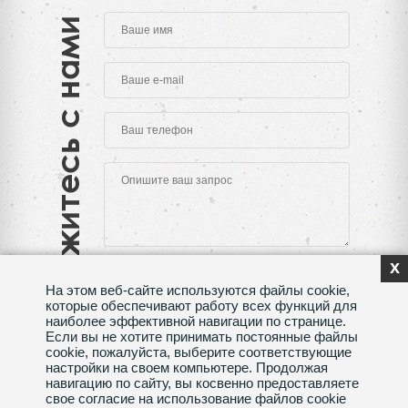
Свяжитесь с нами
x
На этом веб-сайте используются файлы cookie,
которые обеспечивают работу всех функций для
наиболее эффективной навигации по странице.
Если вы не хотите принимать постоянные файлы
Нажимая на кнопку "Отправить", Вы даете согласие
cookie, пожалуйста, выберите соответствующие
на обработку своих
персональных данных
настройки на своем компьютере. Продолжая
навигацию по сайту, вы косвенно предоставляете
Сделано в веб-студии
SeoMAX
свое согласие на использование файлов cookie