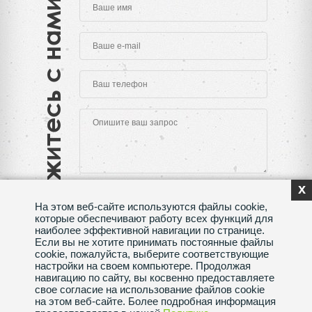
Свяжитесь с нами
x
На этом веб-сайте используются файлы cookie,
которые обеспечивают работу всех функций для
наиболее эффективной навигации по странице.
Если вы не хотите принимать постоянные файлы
Нажимая на кнопку "Отправить", Вы даете согласие
cookie, пожалуйста, выберите соответствующие
на обработку своих
персональных данных
настройки на своем компьютере. Продолжая
навигацию по сайту, вы косвенно предоставляете
Сделано в веб-студии
SeoMAX
свое согласие на использование файлов cookie
на этом веб-сайте. Более подробная информация
Политика конфиденциальности