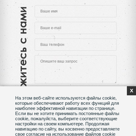
Свяжитесь с нами
x
На этом веб-сайте используются файлы cookie,
которые обеспечивают работу всех функций для
наиболее эффективной навигации по странице.
Если вы не хотите принимать постоянные файлы
Нажимая на кнопку "Отправить", Вы даете согласие
cookie, пожалуйста, выберите соответствующие
на обработку своих
персональных данных
настройки на своем компьютере. Продолжая
навигацию по сайту, вы косвенно предоставляете
Сделано в веб-студии
SeoMAX
свое согласие на использование файлов cookie