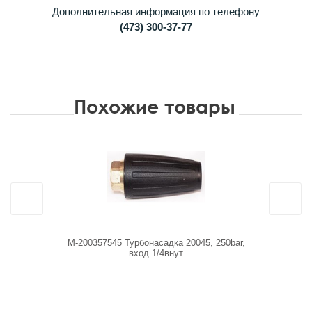
Дополнительная информация по телефону
(473) 300-37-77
Похожие товары
M-200357545 Турбонасадка 20045, 250bar,
R+M 2003575
вход 1/4внут