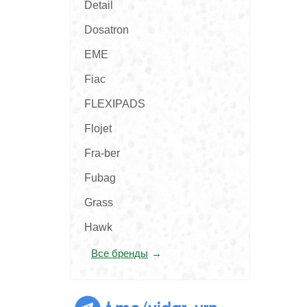
Detail
Dosatron
EME
Fiac
FLEXIPADS
Flojet
Fra-ber
Fubag
Grass
Hawk
Все бренды
t.me/vidar_vrn