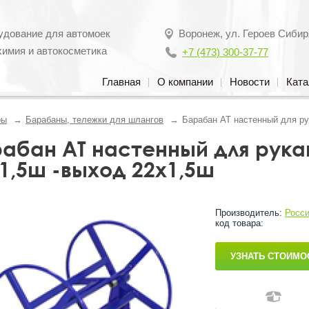
удование для автомоек
Воронеж
,
ул. Героев Сибир
химия и автокосметика
+7 (473) 300-37-77
Главная
О компании
Новости
Ката
ры
Барабаны, тележки для шлангов
Барабан АТ настенный для ру
абан АТ настенный для рукав
1,5ш -выход 22х1,5ш
Производитель:
Росс
код товара:
УЗНАТЬ СТОИМО