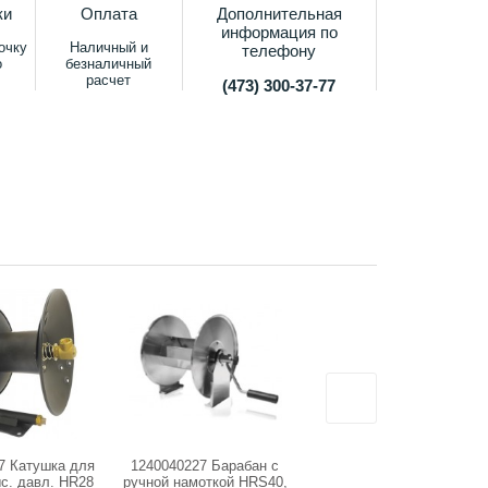
ки
Оплата
Дополнительная
информация по
очку
Наличный и
телефону
о
безналичный
расчет
(473) 300-37-77
7 Катушка для
1240040227 Барабан с
DT.45 ТЕЛЕЖКА
с. давл. HR28
ручной намоткой HRS40,
РУЧНАЯ НА 2-х