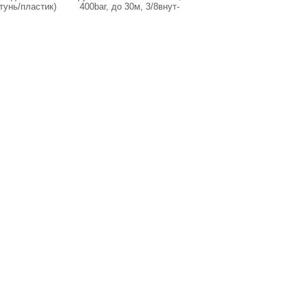
тунь/пластик)
400bar, до 30м, 3/8внут-
КОЛЕСАХ,
ar до 30м
М22внеш, нерж.сталь
ПРИМЕНЯЕТСЯ ДЛЯ
еш-3/8внут
НАСОСОВ до 45 кг