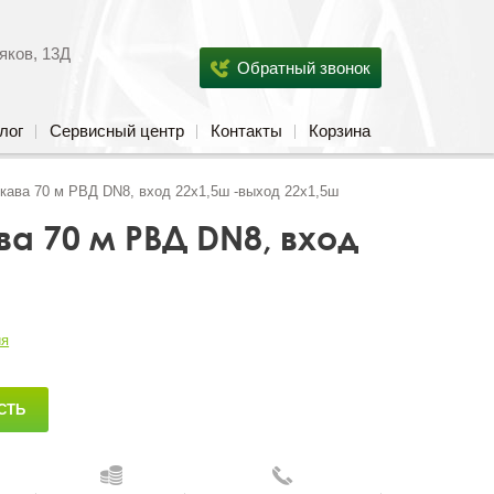
яков, 13Д
Обратный звонок
лог
Сервисный центр
Контакты
Корзина
кава 70 м РВД DN8, вход 22х1,5ш -выход 22х1,5ш
а 70 м РВД DN8, вход
ия
СТЬ