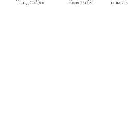
-выход 22х1,5ш
-выход 22x1.5ш
(сталь/ла
280 b
3/8вн