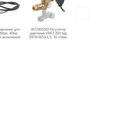
давления для
4072401043 Регулятор
AVD-0451 Реле давления
0bar, 40bar
давления VRF2 250 бар
25 бар - 3/8 П
е включения)
3/8"М-M22x1,5, 30 л/мин,
еш, 5A MTM
с м/выкл.
1.0006)