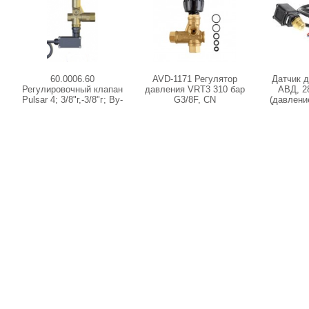
60.0006.60
AVD-1171 Регулятор
Датчик 
Регулировочный клапан
давления VRT3 310 бар
АВД, 28
Pulsar 4; 3/8"г,-3/8"г; By-
G3/8F, CN
(давлени
pass 3/8"г, с микропер.
3/8 вн
(2