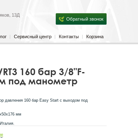
яков, 13Д
Обратный звонок
лог
Сервисный центр
Контакты
Корзина
RT3 160 бар 3/8"F-
одом под манометр
ор давления 160 бар Easy Start с выходом под
2х50х176 мм
 Италия.
ne