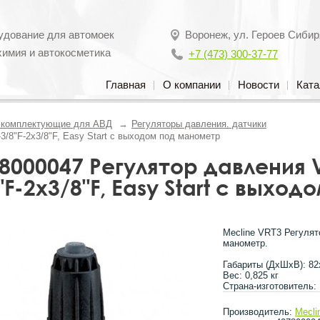
удование для автомоек
Воронеж
,
ул. Героев Сибир
химия и автокосметика
+7 (473) 300-37-77
Главная
О компании
Новости
Ката
, комплектующие для АВД
Регуляторы давления. датчики
3/8"F-2х3/8"F, Easy Start с выходом под манометр
8000047 Регулятор давления V
"F-2х3/8"F, Easy Start с вых
Mecline VRT3 Регулят
манометр.
Габариты (ДхШхВ): 8
Вес: 0,825 кг
Страна-изготовитель:
Производитель:
Mecli