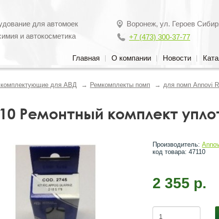
удование для автомоек
Воронеж
,
ул. Героев Сибир
химия и автокосметика
+7 (473) 300-37-77
Главная
О компании
Новости
Ката
, комплектующие для АВД
Ремкомплекты помп
для помп Annovi R
10 Ремонтный комплект уплот
Производитель:
Annov
код товара: 47110
2 355 р.