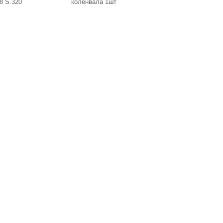
8 S.320
коленвала 1шт