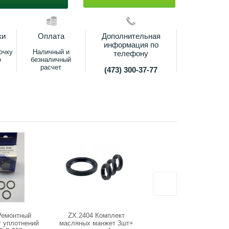
ки
Оплата
Дополнительная
информация по
очку
Наличный и
телефону
о
безналичный
расчет
(473) 300-37-77
Ремонтный
ZX.2404 Комплект
2191 Комплект опорных
т уплотнений
масляных манжет 3шт+
колец 3шт