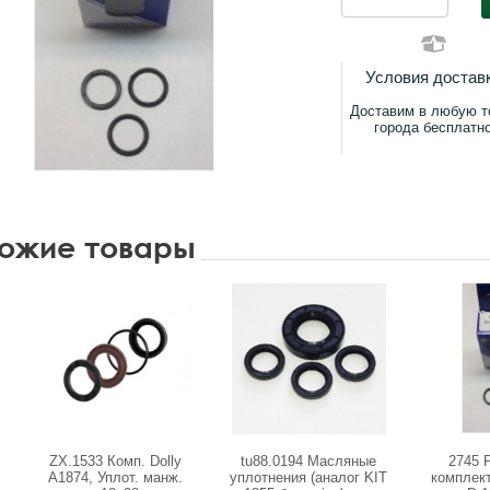
Условия достав
Доставим в любую т
города бесплатн
ожие товары
ZX.1533 Комп. Dolly
tu88.0194 Масляные
2745 
А1874, Уплот. манж.
уплотнения (аналог KIT
комплек