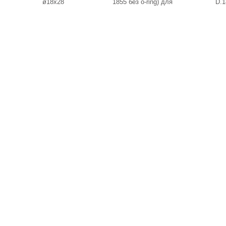
ø18х28
1855 без o-ring) для
D.1
Annovi Reverberi RK и
прочих