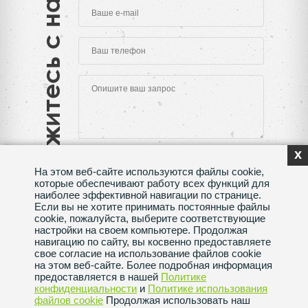
Свяжитесь с нами
x
На этом веб-сайте используются файлы cookie,
которые обеспечивают работу всех функций для
наиболее эффективной навигации по странице.
Если вы не хотите принимать постоянные файлы
Нажимая на кнопку "Отправить", Вы даете согласие
cookie, пожалуйста, выберите соответствующие
на обработку своих
персональных данных
настройки на своем компьютере. Продолжая
навигацию по сайту, вы косвенно предоставляете
Сделано в веб-студии
SeoMAX
свое согласие на использование файлов cookie
на этом веб-сайте. Более подробная информация
Политика конфиденциальности
предоставляется в нашей
Политике
конфиденциальности
и
Политике использования
файлов сookie
Продолжая использовать наш
Пользовательское соглашение