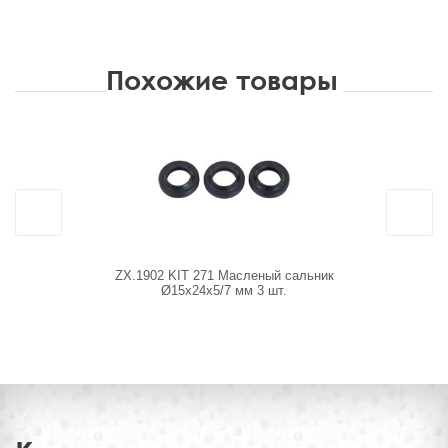
Похожие товары
ZX.1902 KIT 271 Масленый сальник
ZX.190
Ø15x24x5/7 мм 3 шт.
Рем.компле