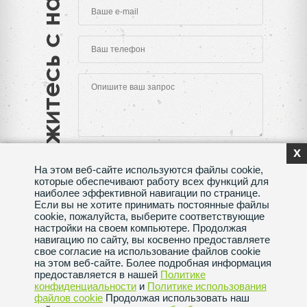
Свяжитесь с нами
x
На этом веб-сайте используются файлы cookie,
которые обеспечивают работу всех функций для
наиболее эффективной навигации по странице.
Если вы не хотите принимать постоянные файлы
Нажимая на кнопку "Отправить", Вы даете согласие
cookie, пожалуйста, выберите соответствующие
на обработку своих
персональных данных
настройки на своем компьютере. Продолжая
навигацию по сайту, вы косвенно предоставляете
Сделано в веб-студии
SeoMAX
свое согласие на использование файлов cookie
на этом веб-сайте. Более подробная информация
Политика конфиденциальности
предоставляется в нашей
Политике
конфиденциальности
и
Политике использования
файлов сookie
Продолжая использовать наш
Пользовательское соглашение