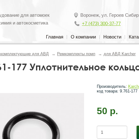
удование для автомоек
Воронеж
,
ул. Героев Сибир
химия и автокосметика
+7 (473) 300-37-77
Главная
О компании
Новости
Ката
, комплектующие для АВД
Ремкомплекты помп
для АВД Karcher
61-177 Уплотнительное кольц
Производитель:
Karch
код товара: 9.761-177
50 р.