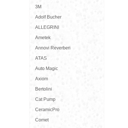
3M
Adolf Bucher
ALLEGRINI
Ametek
Annovi Reverberi
ATAS
Auto Magic
Axiom
Bertolini
Cat Pump
CeramicPro
Comet