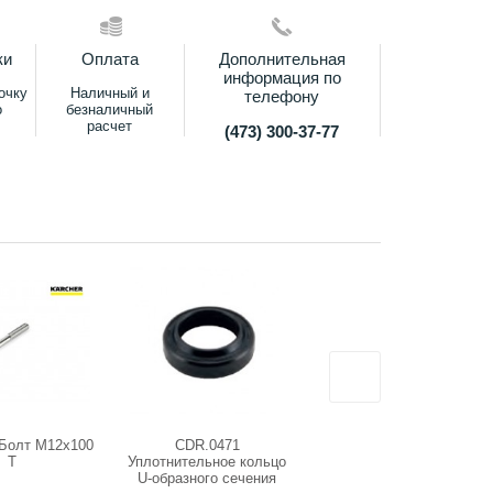
ки
Оплата
Дополнительная
информация по
очку
Наличный и
телефону
о
безналичный
расчет
(473) 300-37-77
 Болт М12х100
CDR.0471
5.581-270 Седло клапана
Т
Уплотнительное кольцо
U-образного сечения