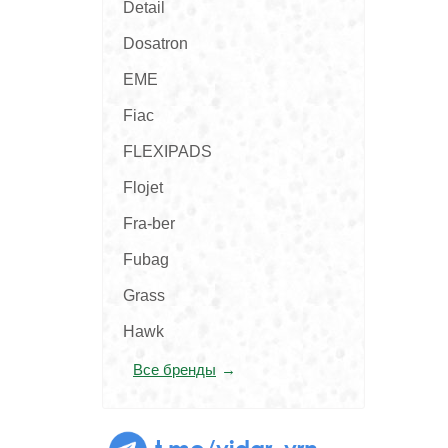
Detail
Dosatron
EME
Fiac
FLEXIPADS
Flojet
Fra-ber
Fubag
Grass
Hawk
Все бренды
t.me/vidar_vrn