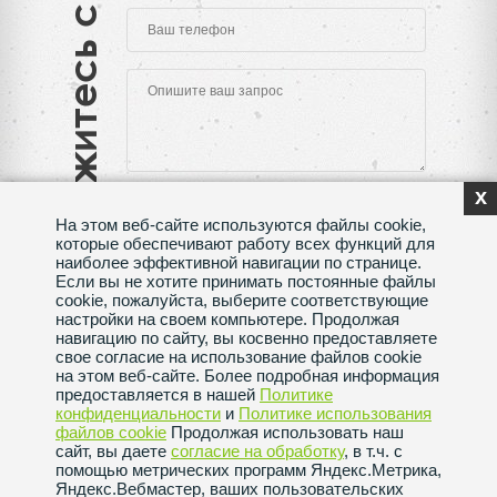
Свяжитесь с нами
x
На этом веб-сайте используются файлы cookie,
которые обеспечивают работу всех функций для
наиболее эффективной навигации по странице.
Если вы не хотите принимать постоянные файлы
Нажимая на кнопку "Отправить", Вы даете согласие
cookie, пожалуйста, выберите соответствующие
на обработку своих
персональных данных
настройки на своем компьютере. Продолжая
навигацию по сайту, вы косвенно предоставляете
Сделано в веб-студии
SeoMAX
свое согласие на использование файлов cookie
на этом веб-сайте. Более подробная информация
Политика конфиденциальности
предоставляется в нашей
Политике
конфиденциальности
и
Политике использования
файлов сookie
Продолжая использовать наш
Пользовательское соглашение
сайт, вы даете
согласие на обработку
, в т.ч. с
помощью метрических программ Яндекс.Метрика,
Яндекс.Вебмастер, ваших пользовательских
Политика использования файлов сookie