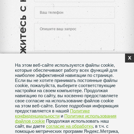
Свяжитесь с нами
x
На этом веб-сайте используются файлы cookie,
которые обеспечивают работу всех функций для
наиболее эффективной навигации по странице.
Если вы не хотите принимать постоянные файлы
Нажимая на кнопку "Отправить", Вы даете согласие
cookie, пожалуйста, выберите соответствующие
на обработку своих
персональных данных
настройки на своем компьютере. Продолжая
навигацию по сайту, вы косвенно предоставляете
Сделано в веб-студии
SeoMAX
свое согласие на использование файлов cookie
на этом веб-сайте. Более подробная информация
Политика конфиденциальности
предоставляется в нашей
Политике
конфиденциальности
и
Политике использования
файлов сookie
Продолжая использовать наш
Пользовательское соглашение
сайт, вы даете
согласие на обработку
, в т.ч. с
помощью метрических программ Яндекс.Метрика,