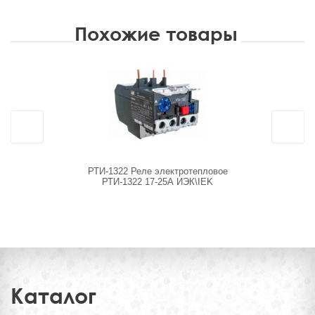
Похожие товары
РТИ-1322 Реле электротепловое
SDL0047_V
РТИ-1322 17-25А ИЭК\IEK
Каталог