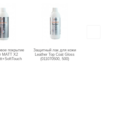
овое покрытие
Защитный лак для кожи
Защитный лак для кожи
er MATT X2
Leather Top Coat Gloss
Leather Top Coat Matt
tt+SoftTouch
(011070500, 500)
(011061000, 1000)
0500, 500)