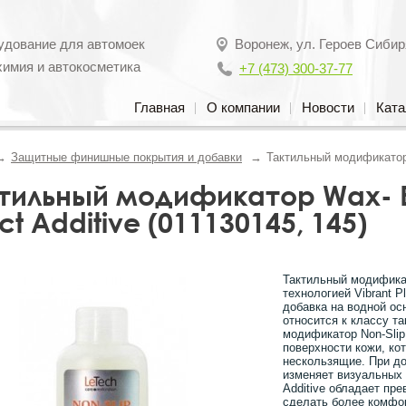
удование для автомоек
Воронеж
,
ул. Героев Сибир
химия и автокосметика
+7 (473) 300-37-77
Главная
О компании
Новости
Ката
Защитные финишные покрытия и добавки
Тактильный модификатор W
тильный модификатор Wax- Ef
ect Additive (011130145, 145)
Тактильный модификат
технологией Vibrant 
добавка на водной осн
относится к классу т
модификатор Non-Sli
поверхности кожи, ко
нескользящие. При д
изменяет визуальных 
Additive обладает п
сделать более комфо