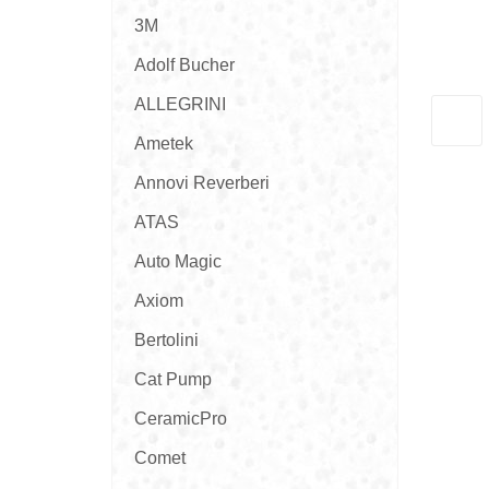
3M
Adolf Bucher
ALLEGRINI
Ametek
Annovi Reverberi
ATAS
Auto Magic
Axiom
Bertolini
Cat Pump
CeramicPro
Comet