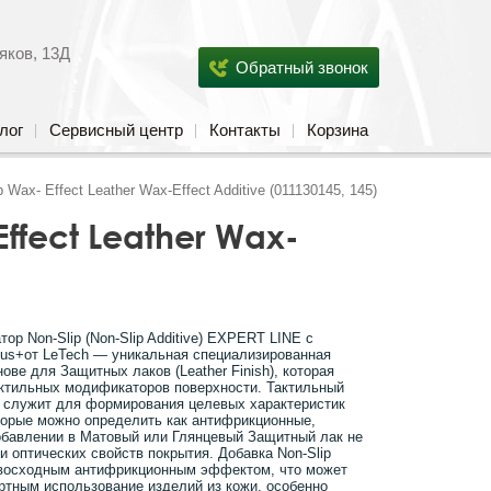
яков, 13Д
Обратный звонок
лог
Сервисный центр
Контакты
Корзина
ax- Effect Leather Wax-Effect Additive (011130145, 145)
fect Leather Wax-
ор Non-Slip (Non-Slip Additive) EXPERT LINE с
Plus+от LeTech — уникальная специализированная
ове для Защитных лаков (Leather Finish), которая
актильных модификаторов поверхности. Тактильный
p служит для формирования целевых характеристик
торые можно определить как антифрикционные,
обавлении в Матовый или Глянцевый Защитный лак не
и оптических свойств покрытия. Добавка Non-Slip
ревосходным антифрикционным эффектом, что может
ртным использование изделий из кожи, особенно