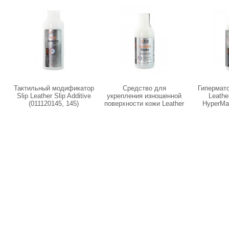
Тактильный модификатор
Средство для
Гипермат
Slip Leather Slip Additive
укрепления изношенной
Leath
(011120145, 145)
поверхности кожи Leather
HyperMa
Binder (010190200, 200)
(01111