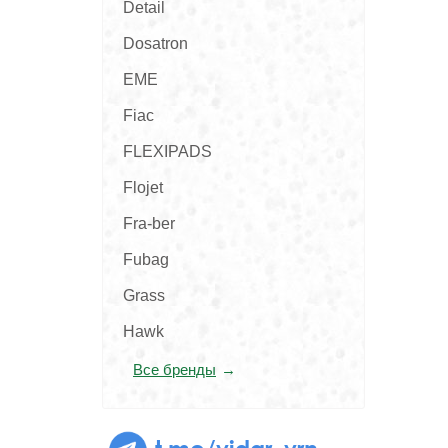
Detail
Dosatron
EME
Fiac
FLEXIPADS
Flojet
Fra-ber
Fubag
Grass
Hawk
Все бренды
t.me/vidar_vrn