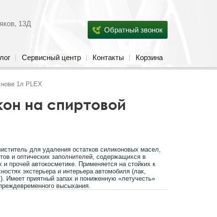
яков, 13Д
Обратный звонок
лог
Сервисный центр
Контакты
Корзина
снове 1л PLEX
кон на спиртовой
иститель для удаления остатков силиконовых масел,
тов и оптических заполнителей, содержащихся в
 и прочей автокосметике. Применяется на стойких к
ностях экстерьера и интерьера автомобиля (лак,
д.). Имеет приятный запах и пониженную «летучесть»
преждевременного высыхания.