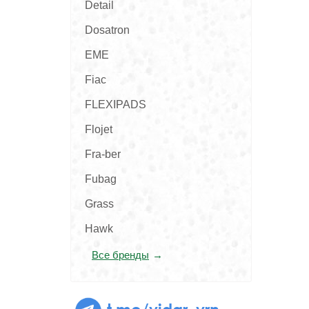
Detail
Dosatron
EME
Fiac
FLEXIPADS
Flojet
Fra-ber
Fubag
Grass
Hawk
Все бренды
t.me/vidar_vrn