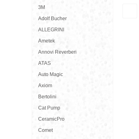
3M
Adolf Bucher
ALLEGRINI
Ametek
Annovi Reverberi
ATAS
Auto Magic
Axiom
Bertolini
Cat Pump
CeramicPro
Comet