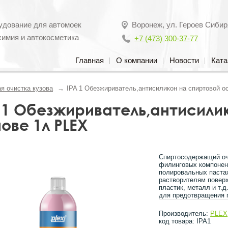
удование для автомоек
Воронеж
,
ул. Героев Сибир
химия и автокосметика
+7 (473) 300-37-77
Главная
О компании
Новости
Ката
я очистка кузова
IPA 1 Обезжириватель,антисиликон на спиртовой о
 1 Обезжириватель,антисили
ове 1л PLEX
Спиртосодержащий оч
филинговых компонен
полировальных пастах
растворителям поверх
пластик, металл и т.
для предотвращения 
Производитель:
PLEX
код товара: IPA1