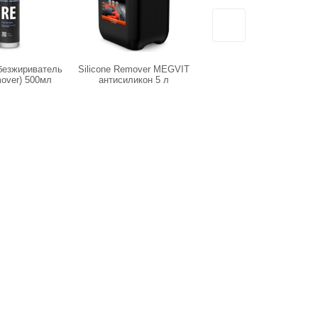
безжириватель
Silicone Remover MEGVIT
DT-0356 Универсальное
over) 500мл
антисиликон 5 л
моющее средство QD
"Quick Detailer" 500 мл