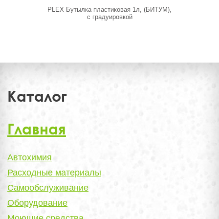
PLEX Бутылка пластиковая 1л, (БИТУМ),
M-3509 Рас
с градуировкой
(M-
Каталог
Главная
Автохимия
Расходные материалы
Самообслуживание
Оборудование
Моющие средства