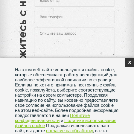
Свяжитесь с нами
x
На этом веб-сайте используются файлы cookie,
которые обеспечивают работу всех функций для
наиболее эффективной навигации по странице.
Если вы не хотите принимать постоянные файлы
Нажимая на кнопку "Отправить", Вы даете согласие
cookie, пожалуйста, выберите соответствующие
на обработку своих
персональных данных
настройки на своем компьютере. Продолжая
навигацию по сайту, вы косвенно предоставляете
Сделано в веб-студии
SeoMAX
свое согласие на использование файлов cookie
на этом веб-сайте. Более подробная информация
Политика конфиденциальности
предоставляется в нашей
Политике
конфиденциальности
и
Политике использования
файлов сookie
Продолжая использовать наш
Пользовательское соглашение
сайт, вы даете
согласие на обработку
, в т.ч. с