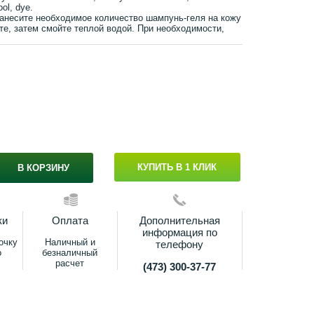
ool, dye.
анесите необходимое количество шампунь-геля на кожу
ьте, затем смойте теплой водой. При необходимости,
s
КУПИТЬ В 1 КЛИК
В КОРЗИНУ
ки
Оплата
Дополнительная
информация по
очку
Наличный и
телефону
о
безналичный
расчет
(473) 300-37-77