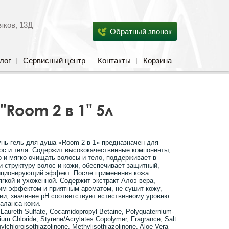
яков, 13Д
Обратный звонок
лог
Сервисный центр
Контакты
Корзина
"Room 2 в 1" 5л
нь-гель для душа «Room 2 в 1» предназначен для
ос и тела. Содержит высококачественные компоненты,
 и мягко очищать волосы и тело, поддерживает в
 структуру волос и кожи, обеспечивает защитный,
ционирующий эффект. После применения кожа
ягкой и ухоженной. Содержит экстракт Алоэ вера,
м эффектом и приятным ароматом, не сушит кожу,
ии, значение рН соответствует естественному уровню
аланса кожи.
Laureth Sulfate, Cocamidopropyl Betaine, Polyquaternium-
m Chloride, Styrene/Acrylates Copolymer, Fragrance, Salt
ylchloroisothiazolinone, Methylisothiazolinone, Aloe Vera