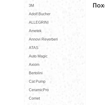
Пох
3M
Adolf Bucher
ALLEGRINI
Ametek
Annovi Reverberi
ATAS
Auto Magic
Axiom
Bertolini
Cat Pump
CeramicPro
Comet