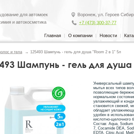
удование для автомоек
Воронеж
,
ул. Героев Сибир
химия и автокосметика
+7 (473) 300-37-77
Главная
О компании
Новости
Ката
волос и тела
125493 Шампунь - гель для душа "Room 2 в 1" 5л
493 Шампунь - гель для душа 
Универсальный шампу
мытья всех типов вол
позволяющие бережно
нормальном состоянии
увлажняющий и конди
становится свежей, м
обладает увлажняющи
удобен в использован
кислотно-щелочного б
Состав: Aqua, Sodium 
7, Cocamide DEA, Sodiu
EDTA, Citric Acid, Meth