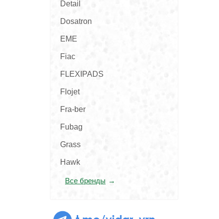
Detail
Dosatron
EME
Fiac
FLEXIPADS
Flojet
Fra-ber
Fubag
Grass
Hawk
Все бренды
t.me/vidar_vrn