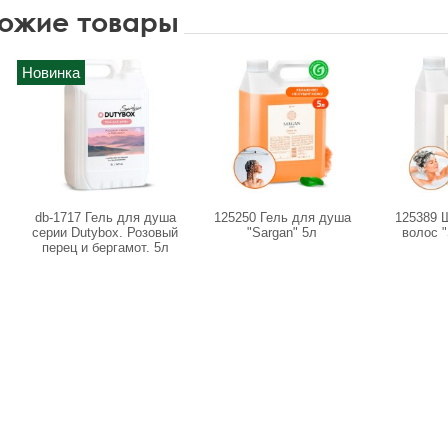
ожие товары
Новинка
db-1717 Гель для душа
125250 Гель для душа
125389 
серии Dutybox. Розовый
"Sargan" 5л
волос "
перец и бергамот. 5л