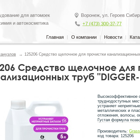
удование для автомоек
Воронеж
,
ул. Героев Сибир
химия и автокосметика
+7 (473) 300-37-77
Главная
О компании
Новости
Ката
санузлов
125206 Средство щелочное для прочистки канализационных 
206 Средство щелочное для 
ализационных труб "DIGGER-GE
Высокоэффективное ср
труднодоступных мест
устраняет неприятные
металлических и плас
отложения, волосы, о
Густая формула позв
Производитель:
Gras
код товара: 125206