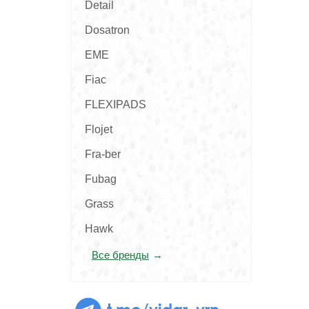
Detail
Dosatron
EME
Fiac
FLEXIPADS
Flojet
Fra-ber
Fubag
Grass
Hawk
Все бренды
t.me/vidar_vrn