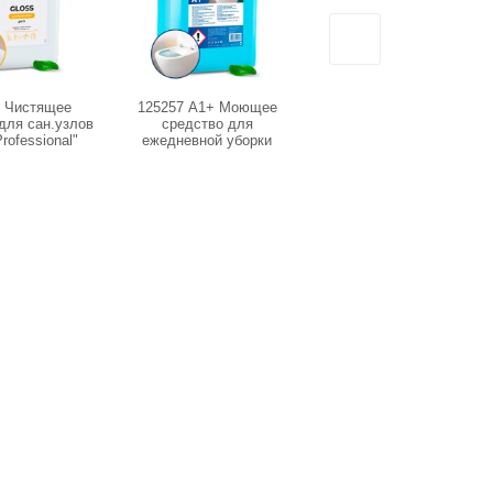
9 Чистящее
125257 А1+ Моющее
125261 А3+ Моющее
для сан.узлов
средство для
средство для стекол,
rofessional"
ежедневной уборки
зеркал и кафельной
тра 5,3кг)
туалетов.Концентрат. 5кг
плитки. Концентрат. 5кг