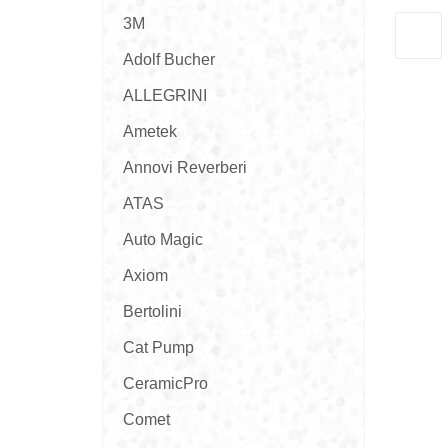
3M
Adolf Bucher
ALLEGRINI
Ametek
Annovi Reverberi
ATAS
Auto Magic
Axiom
Bertolini
Cat Pump
CeramicPro
Comet