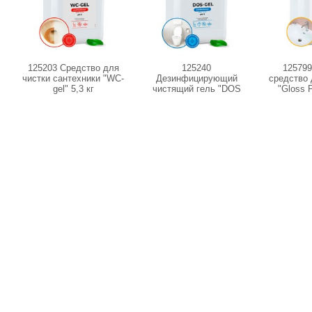
125203 Средство для
125240
12579
чистки сантехники "WC-
Дезинфицирующий
средство 
gel" 5,3 кг
чистящий гель "DOS
"Gloss P
GEL" 5,3кг.
(канис