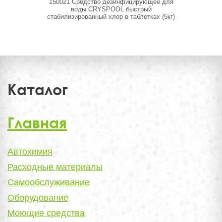
150021 Средство дезинфицирующее для
150007 Ср
воды CRYSPOOL быстрый
воды C
стабилизированный хлор в таблетках (5кг)
Каталог
Главная
Автохимия
Расходные материалы
Самообслуживание
Оборудование
Моющие средства