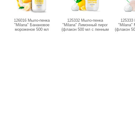
126016 Мыло-пенка
125332 Мыло-пенка
125333
"Milana" Банановое
"Milana" Лимонный пирог
"Milana"
мороженое 500 мл
(флакон 500 мл с пенным
(флакон 5
триггером)
три