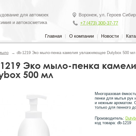
удование для автомоек
Воронеж
,
ул. Героев Сибир
химия и автокосметика
+7 (473) 300-37-77
Главная
О компании
Новости
Ката
мыло
db-1219 Эко мыло-пенка камелия увлажняющее Dutybox 500 мл
1219 Эко мыло-пенка камел
ybox 500 мл
Многоразовая ёмкость
пенки для мытья рук 
и нежным ароматом. 
только для пенного д
Производитель:
Dutyb
код товара: db-1219