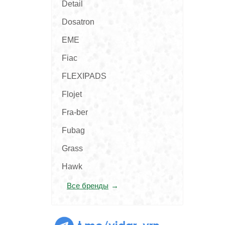
Detail
Dosatron
EME
Fiac
FLEXIPADS
Flojet
Fra-ber
Fubag
Grass
Hawk
Все бренды
t.me/vidar_vrn