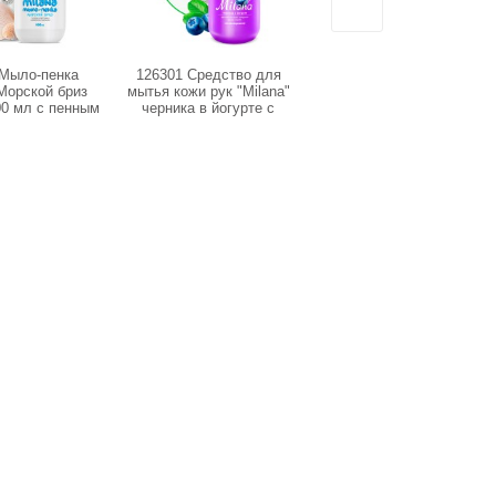
 Мыло-пенка
126301 Средство для
126101 Средство для
 Морской бриз
мытья кожи рук "Milana"
мытья кожи рук "Milana"
00 мл с пенным
черника в йогурте с
молоко и мед с
ггером)
дозатором (флакон 1000
дозатором (флакон 1000
мл)
мл)