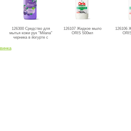
126300 Средство для
126107 Жидкое мыло
126106 
мытья кожи рук "Milana"
ORIS 500мл
ORIS
черника в йогурте с
дозатором (флакон 500
мл)
винка