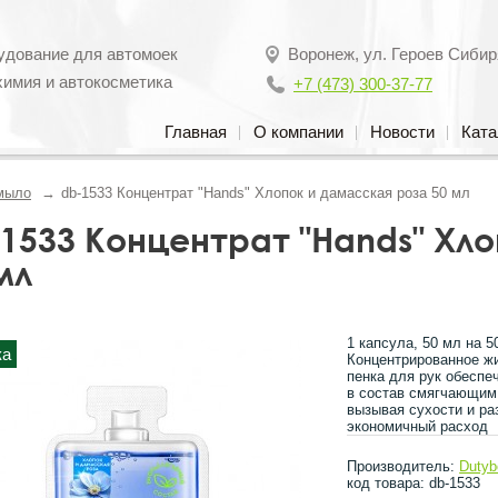
удование для автомоек
Воронеж
,
ул. Героев Сибир
химия и автокосметика
+7 (473) 300-37-77
Главная
О компании
Новости
Ката
мыло
db-1533 Концентрат "Hands" Хлопок и дамасская роза 50 мл
1533 Концентрат "Hands" Хл
мл
1 капсула, 50 мл на 5
ка
Концентрированное жи
пенка для рук обеспе
в состав смягчающим
вызывая сухости и ра
экономичный расход
Производитель:
Dutyb
код товара: db-1533