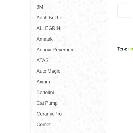
3M
Adolf Bucher
ALLEGRINI
Ametek
Теги:
но
Annovi Reverberi
ATAS
Auto Magic
Axiom
Bertolini
Cat Pump
CeramicPro
Comet