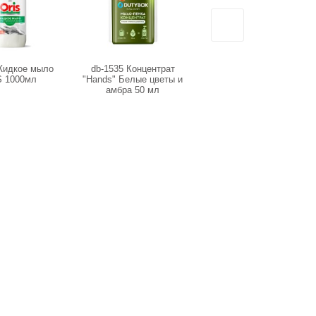
Жидкое мыло
db-1535 Концентрат
145055 Увлажняющее
 1000мл
"Hands" Белые цветы и
мыло-пенка для рук с
амбра 50 мл
соком клубники (500 мл)