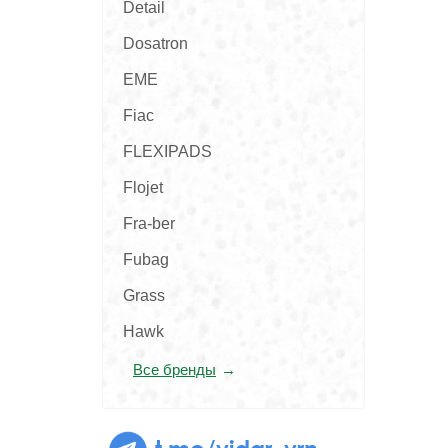
Detail
Dosatron
EME
Fiac
FLEXIPADS
Flojet
Fra-ber
Fubag
Grass
Hawk
Все бренды
t.me/vidar_vrn