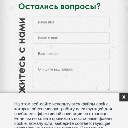
Остались вопросы?
Свяжитесь с нами
x
На этом веб-сайте используются файлы cookie,
которые обеспечивают работу всех функций для
наиболее эффективной навигации по странице.
Если вы не хотите принимать постоянные файлы
Нажимая на кнопку "Отправить", Вы даете согласие
cookie, пожалуйста, выберите соответствующие
на обработку своих
персональных данных