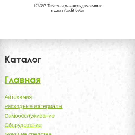
126067 Таблетки для посудомоечных
125671 
машин Azelit 50шт
посудомоеч
Каталог
Главная
Автохимия
Расходные материалы
Самообслуживание
Оборудование
Моющие средства