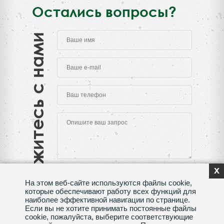
Остались вопросы?
Свяжитесь с нами
x
На этом веб-сайте используются файлы cookie,
которые обеспечивают работу всех функций для
наиболее эффективной навигации по странице.
Если вы не хотите принимать постоянные файлы
Нажимая на кнопку "Отправить", Вы даете согласие
cookie, пожалуйста, выберите соответствующие
на обработку своих
персональных данных