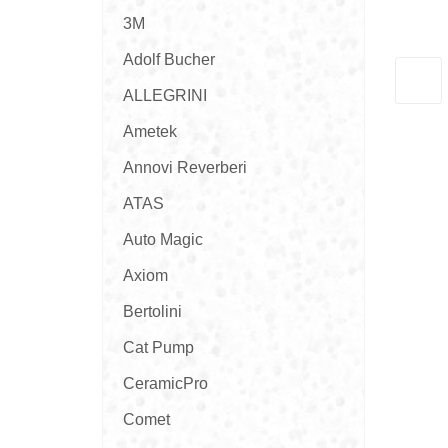
3M
Adolf Bucher
ALLEGRINI
Ametek
Annovi Reverberi
ATAS
Auto Magic
Axiom
Bertolini
Cat Pump
CeramicPro
Comet