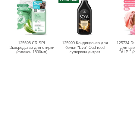
125698 CRISPI
125990 Кондиционер для
125734 Ге
Экосредство для стирки
белья "Eva" Oud rood
для цв
(флакон 1800мл)
суперконцентрат
"ALPI" (
(канистра 1,8 л)