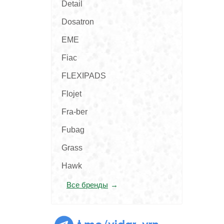
Detail
Dosatron
EME
Fiac
FLEXIPADS
Flojet
Fra-ber
Fubag
Grass
Hawk
Все бренды
t.me/vidar_vrn