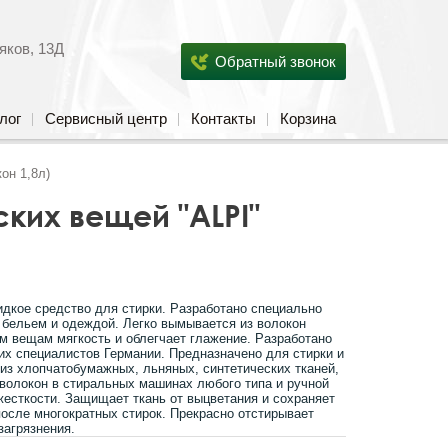
яков, 13Д
Обратный звонок
лог
Сервисный центр
Контакты
Корзина
он 1,8л)
ских вещей "ALPI"
дкое средство для стирки. Разработано специально
 бельем и одеждой. Легко вымывается из волокон
им вещам мягкость и облегчает глажение. Разработано
х специалистов Германии. Предназначено для стирки и
из хлопчатобумажных, льняных, синтетических тканей,
волокон в стиральных машинах любого типа и ручной
жесткости. Защищает ткань от выцветания и сохраняет
после многократных стирок. Прекрасно отстирывает
загрязнения.