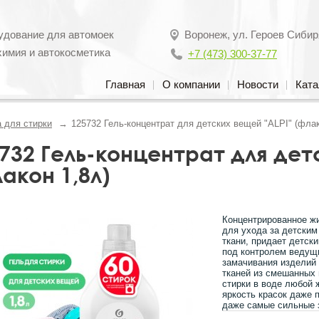
удование для автомоек
Воронеж
,
ул. Героев Сибир
химия и автокосметика
+7 (473) 300-37-77
Главная
О компании
Новости
Ката
 для стирки
125732 Гель-концентрат для детских вещей "ALPI" (флак
732 Гель-концентрат для дет
акон 1,8л)
Концентрированное жи
для ухода за детским
ткани, придает детск
под контролем ведущи
замачивания изделий 
тканей из смешанных 
стирки в воде любой 
яркость красок даже 
даже самые сильные 