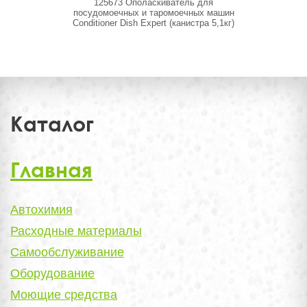
125673 Ополаскиватель для
125715
посудомоечных и таромоечных машин
сант
Conditioner Dish Expert (канистра 5,1кг)
Каталог
Главная
Автохимия
Расходные материалы
Самообслуживание
Оборудование
Моющие средства