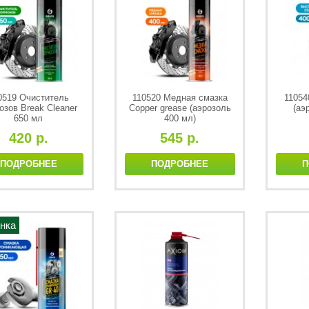
0519 Очиститель
110520 Медная смазка
11054
озов Break Cleaner
Сopper grease (аэрозоль
(аэ
650 мл
400 мл)
420 р.
545 р.
ПОДРОБНЕЕ
ПОДРОБНЕЕ
П
нка