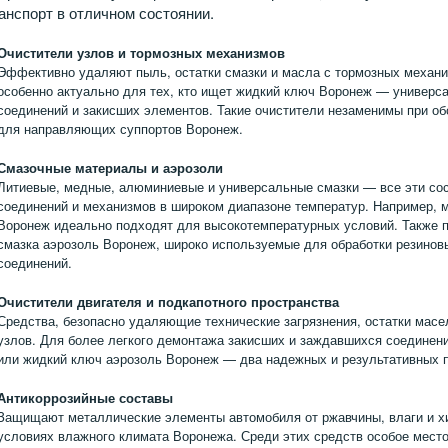
анспорт в отличном состоянии.
Очистители узлов и тормозных механизмов
Эффективно удаляют пыль, остатки смазки и масла с тормозных механиз
особенно актуально для тех, кто ищет жидкий ключ Воронеж — универс
соединений и закисших элементов. Такие очистители незаменимы при о
для направляющих суппортов Воронеж.
Смазочные материалы и аэрозоли
Литиевые, медные, алюминиевые и универсальные смазки — все эти со
соединений и механизмов в широком диапазоне температур. Например, 
Воронеж идеально подходят для высокотемпературных условий. Также п
смазка аэрозоль Воронеж, широко используемые для обработки резиновы
соединений.
Очистители двигателя и подкапотного пространства
Средства, безопасно удаляющие технические загрязнения, остатки масел
узлов. Для более легкого демонтажа закисших и заждавшихся соединен
или жидкий ключ аэрозоль Воронеж — два надежных и результативных 
Антикоррозийные составы
Защищают металлические элементы автомобиля от ржавчины, влаги и хи
условиях влажного климата Воронежа. Среди этих средств особое мест