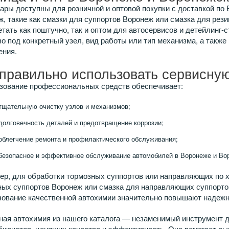
ары доступны для розничной и оптовой покупки с доставкой по
, такие как смазки для суппортов Воронеж или смазка для рез
тать как поштучно, так и оптом для автосервисов и детейлинг
о под конкретный узел, вид работы или тип механизма, а такж
ения.
 правильно использовать сервисну
зование профессиональных средств обеспечивает:
тщательную очистку узлов и механизмов;
долговечность деталей и предотвращение коррозии;
облегчение ремонта и профилактического обслуживания;
безопасное и эффективное обслуживание автомобилей в Воронеже и Вор
ер, для обработки тормозных суппортов или направляющих по х
ных суппортов Воронеж или смазка для направляющих суппортов
зование качественной автохимии значительно повышают надежно
ая автохимия из нашего каталога — незаменимый инструмент д
билистов, ценящих качество и эффективность. Она помогает вы