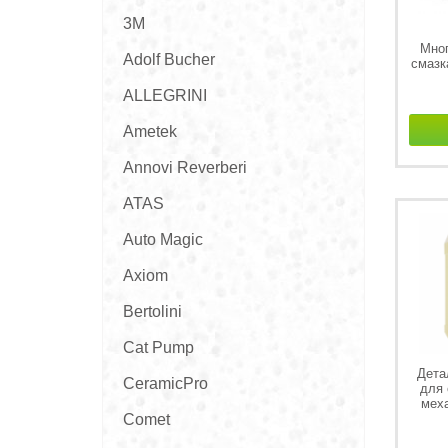
3M
Мно
Adolf Bucher
смазк
ALLEGRINI
Ametek
Annovi Reverberi
ATAS
Auto Magic
Axiom
Bertolini
Cat Pump
Дета
CeramicPro
для 
мех
Comet
масля