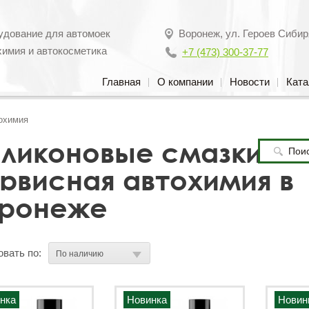
удование для автомоек
Воронеж
,
ул. Героев Сибир
химия и автокосметика
+7 (473) 300-37-77
Главная
О компании
Новости
Ката
охимия
ликоновые смазки и
рвисная автохимия в
ронеже
вать по:
нка
Новинка
Новин