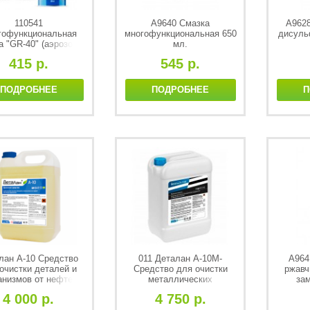
110541
A9640 Смазка
A962
гофункциональная
многофункциональная 650
дисуль
а "GR-40" (аэрозоль
мл.
335мл)
415 р.
545 р.
ПОДРОБНЕЕ
ПОДРОБНЕЕ
П
лан А-10 Средство
011 Деталан А-10М-
А964
очистки деталей и
Средство для очистки
ржавч
анизмов от нефте-
металлических
за
ных отложений 10 л
поверхностей от
4 000 р.
4 750 р.
минеральных смазок 10л.