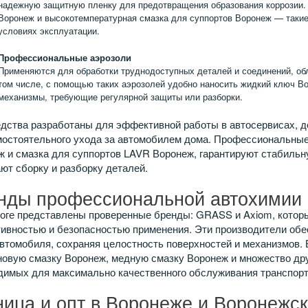
надежную защитную пленку для предотвращения образования коррозии.
Воронеж и высокотемпературная смазка для суппортов Воронеж — такие
условиях эксплуатации.
Профессиональные аэрозоли
Применяются для обработки труднодоступных деталей и соединений, об
том числе, с помощью таких аэрозолей удобно наносить жидкий ключ В
механизмы, требующие регулярной защиты или разборки.
дства разработаны для эффективной работы в автосервисах, д
мостоятельного ухода за автомобилем дома. Профессиональные
 и смазка для суппортов LAVR Воронеж, гарантируют стабильну
ют сборку и разборку деталей.
нды профессиональной автохимии
логе представлены проверенные бренды: GRASS и Axiom, котор
ивностью и безопасностью применения. Эти производители обе
втомобиля, сохраняя целостность поверхностей и механизмов. 
новую смазку Воронеж, медную смазку Воронеж и множество др
димых для максимально качественного обслуживания транспорт
ница и опт в Воронеже и Воронежск