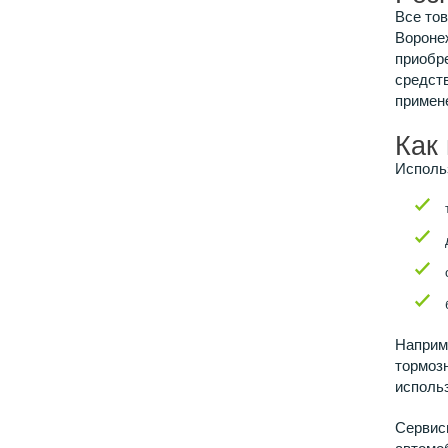
Все тов
Воронеж
приобре
средств
примен
Как
Исполь
Наприм
тормоз
исполь
Сервисн
автомо