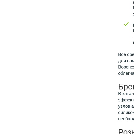
Все сре
для са
Воронеж
облегча
Бре
В ката
эффект
узлов а
силико
необхо
Роз