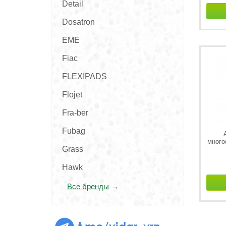
Detail
Dosatron
EME
Fiac
FLEXIPADS
Flojet
Fra-ber
Fubag
много
Grass
Hawk
Все бренды
t.me/vidar_vrn