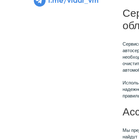
Се
об
Сервис
автосер
необход
очисти
автомо
Исполь
надежн
правиль
Ас
Мы пре
найдут 