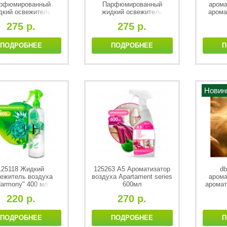
рфюмированный
Парфюмированный
арома
дкий освежитель
жидкий освежитель
арома
ха Milana Oud Rood
воздуха Milana Spring
275 р.
275 р.
300мл
Bloom (флакон 300мл)
ПОДРОБНЕЕ
ПОДРОБНЕЕ
П
Новин
125118 Жидкий
125263 А5 Ароматизатор
db
ежитель воздуха
воздуха Apartament series
арома
Harmony" 400 мл
600мл
аромат
220 р.
270 р.
ПОДРОБНЕЕ
ПОДРОБНЕЕ
П