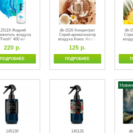
125119 Жидкий
db-1526 Концентрат
db-1
ежитель воздуха
Спрей-ароматизатор
Спре
"Fresh" 400 мл
воздуха Кокос Aroma
возд
DutyBox 50 мл
D
220 р.
125 р.
ПОДРОБНЕЕ
ПОДРОБНЕЕ
П
Новин
145130
145126
db