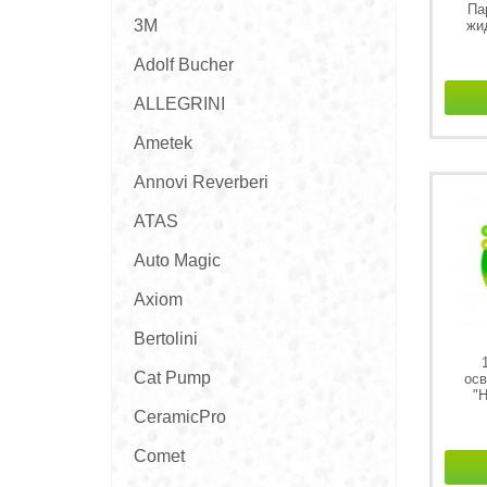
Па
3M
жи
возду
Adolf Bucher
ALLEGRINI
Ametek
Annovi Reverberi
ATAS
Auto Magic
Axiom
Bertolini
Cat Pump
осв
"
CeramicPro
Comet