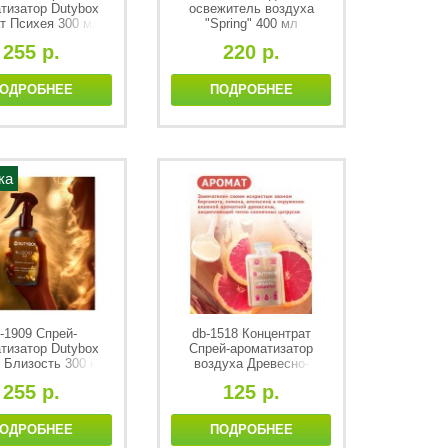
тизатор Dutybox
освежитель воздуха
т Психея 300 мл
"Spring" 400 мл
255 р.
220 р.
ОДРОБНЕЕ
ПОДРОБНЕЕ
ка
-1909 Спрей-
db-1518 Концентрат
тизатор Dutybox
Спрей-ароматизатор
 Близость 300 мл
воздуха Древесно-
цитрусовый DutyBox 50
255 р.
125 р.
мл
ОДРОБНЕЕ
ПОДРОБНЕЕ