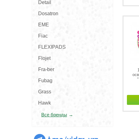
Detail
Dosatron
EME
Fiac
FLEXIPADS
Flojet
Fra-ber
осв
"
Fubag
Grass
Hawk
Все бренды
t.me/vidar_vrn