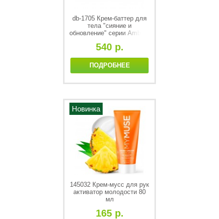
db-1705 Крем-баттер для
тела "сияние и
обновление" серии Ambree
professional. Fire soul. 250
540 р.
мл
ПОДРОБНЕЕ
Новинка
145032 Крем-мусс для рук
активатор молодости 80
мл
165 р.