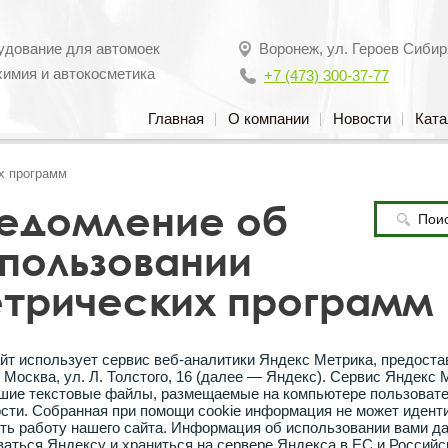
удование для автомоек
Воронеж
,
ул. Героев Сибир
химия и автокосметика
+7 (473) 300-37-77
Главная
О компании
Новости
Ката
х программ
едомление об
пользовании
трических программ
айт использует сервис веб-аналитики Яндекс Метрика, предос
 Москва, ул. Л. Толстого, 16 (далее — Яндекс). Сервис Яндекс
шие текстовые файлы, размещаемые на компьютере пользовател
ости. Собранная при помощи cookie информация не может идент
ь работу нашего сайта. Информация об использовании вами дан
аться Яндексу и храниться на сервере Яндекса в ЕС и Россий