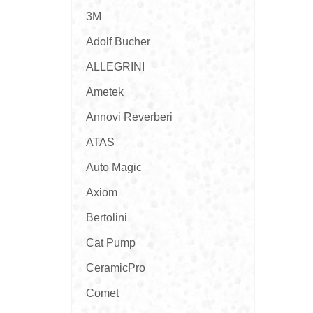
3M
Adolf Bucher
ALLEGRINI
Ametek
Annovi Reverberi
ATAS
Auto Magic
Axiom
Bertolini
Cat Pump
CeramicPro
Comet