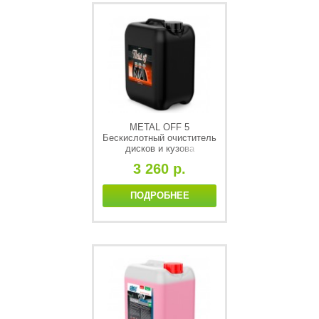
METAL OFF 5
Бескислотный очиститель
дисков и кузова
автомобиля с
3 260 р.
индикатором 5 л. PLEX
ПОДРОБНЕЕ