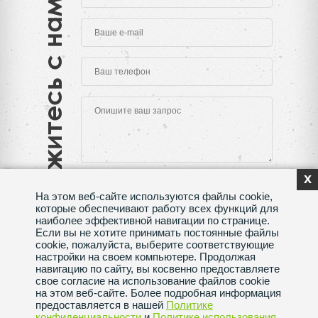
Свяжитесь с нами
x
На этом веб-сайте используются файлы cookie,
которые обеспечивают работу всех функций для
наиболее эффективной навигации по странице.
Если вы не хотите принимать постоянные файлы
Нажимая на кнопку "Отправить", Вы даете согласие
cookie, пожалуйста, выберите соответствующие
на обработку своих
персональных данных
настройки на своем компьютере. Продолжая
навигацию по сайту, вы косвенно предоставляете
Сделано в веб-студии
SeoMAX
свое согласие на использование файлов cookie
на этом веб-сайте. Более подробная информация
Политика конфиденциальности
предоставляется в нашей
Политике
конфиденциальности
и
Политике использования