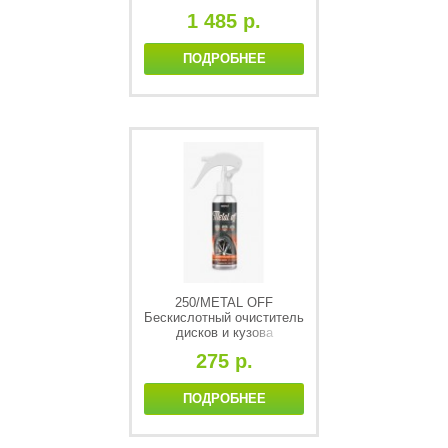
1 485 р.
ПОДРОБНЕЕ
250/METAL OFF
Бескислотный очиститель
дисков и кузова
автомобиля с
275 р.
индикатором (триггер 250
мл)
ПОДРОБНЕЕ