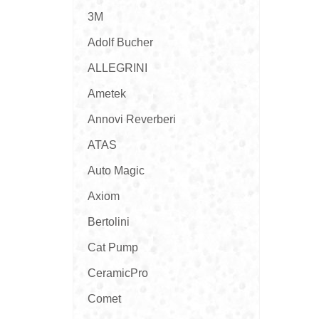
3M
Adolf Bucher
ALLEGRINI
Ametek
Annovi Reverberi
ATAS
Auto Magic
Axiom
Bertolini
Cat Pump
CeramicPro
Comet