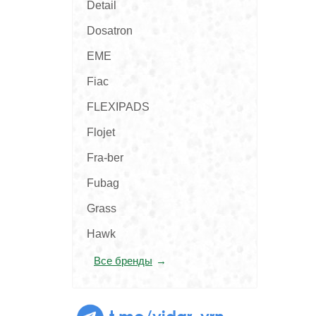
Detail
Dosatron
EME
Fiac
FLEXIPADS
Flojet
Fra-ber
Fubag
Grass
Hawk
Все бренды
t.me/vidar_vrn