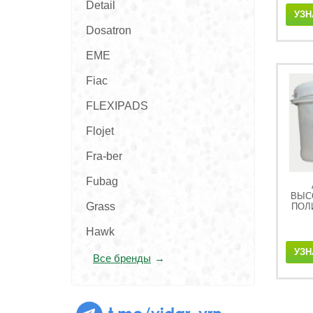
Detail
УЗН
Dosatron
EME
Fiac
FLEXIPADS
Flojet
Fra-ber
Fubag
ВЫС
Grass
ПОЛ
Hawk
УЗН
Все бренды
t.me/vidar_vrn