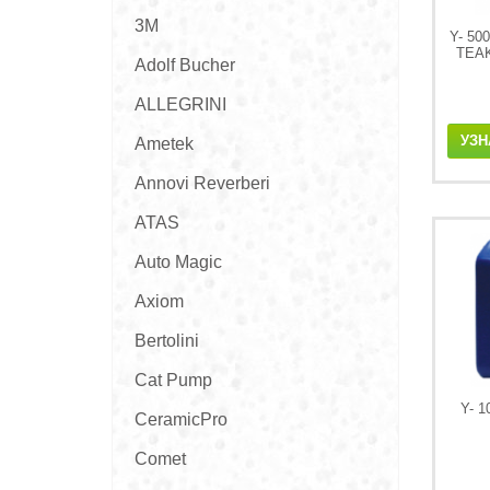
3M
Y- 5
TEA
Adolf Bucher
ALLEGRINI
УЗН
Ametek
Annovi Reverberi
ATAS
Auto Magic
Axiom
Bertolini
Cat Pump
Y- 
CeramicPro
Comet