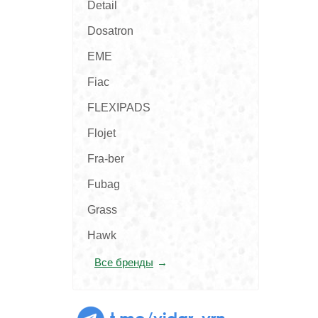
Detail
Dosatron
EME
Fiac
FLEXIPADS
Flojet
Fra-ber
Fubag
Grass
Hawk
Все бренды
t.me/vidar_vrn