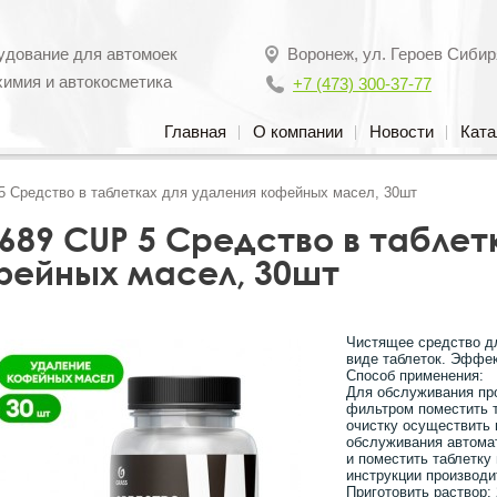
удование для автомоек
Воронеж
,
ул. Героев Сибир
химия и автокосметика
+7 (473) 300-37-77
Главная
О компании
Новости
Ката
5 Средство в таблетках для удаления кофейных масел, 30шт
689 CUP 5 Средство в таблет
фейных масел, 30шт
Чистящее средство д
виде таблеток. Эффек
Способ применения:
Для обслуживания пр
фильтром поместить т
очистку осуществить 
обслуживания автома
и поместить таблетку
инструкции производи
Приготовить раствор: 