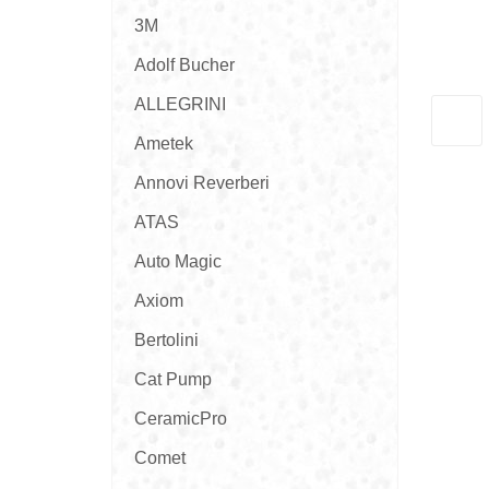
3M
Adolf Bucher
ALLEGRINI
Ametek
Annovi Reverberi
ATAS
Auto Magic
Axiom
Bertolini
Cat Pump
CeramicPro
Comet