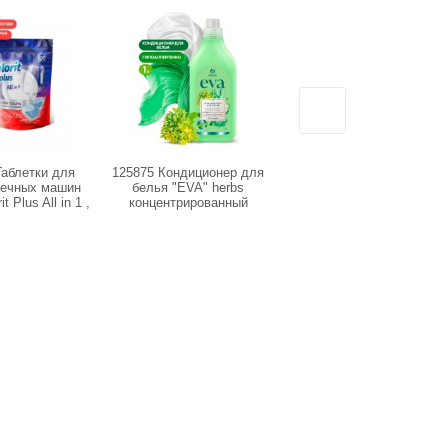
Таблетки для
125875 Кондиционер для
db-5137 Эко гель для
ечных машин
белья "EVA" herbs
стирки Ультраконцентрат,
t Plus All in 1 ,
концентрированный
5 л PREMIUM
(100 шт)
(флакон 1 л)