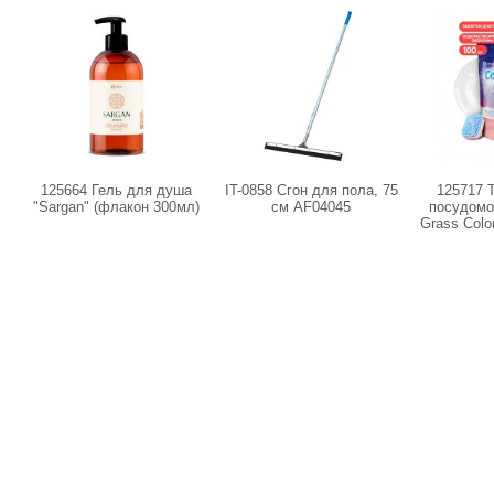
125664 Гель для душа
IT-0858 Сгон для пола, 75
125717 
"Sargan" (флакон 300мл)
см AF04045
посудомо
Grass Colori
20г 