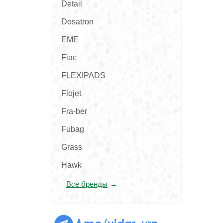
Detail
Dosatron
EME
Fiac
FLEXIPADS
Flojet
Fra-ber
Fubag
Grass
Hawk
Все бренды
t.me/vidar_vrn