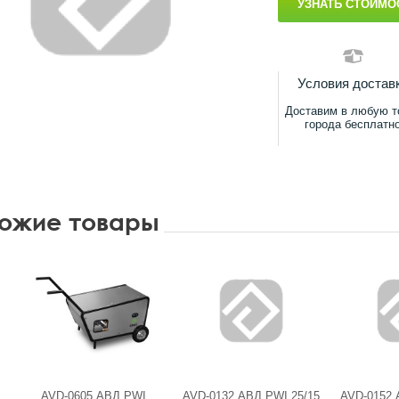
УЗНАТЬ СТОИМО
Условия достав
Доставим в любую т
города бесплатн
ожие товары
AVD-0605 АВД PWI
AVD-0132 АВД PWI 25/15
AVD-0152 