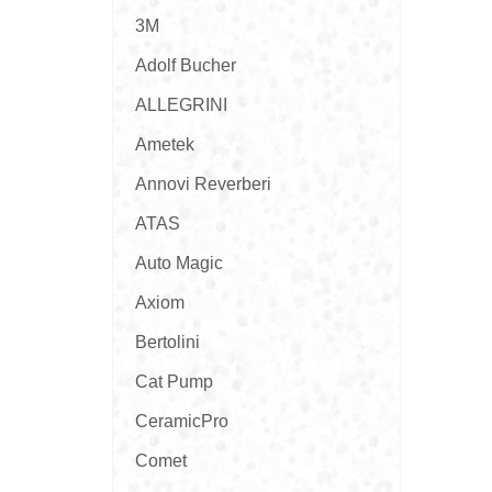
3M
Adolf Bucher
ALLEGRINI
Ametek
Annovi Reverberi
ATAS
Auto Magic
Axiom
Bertolini
Cat Pump
CeramicPro
Comet