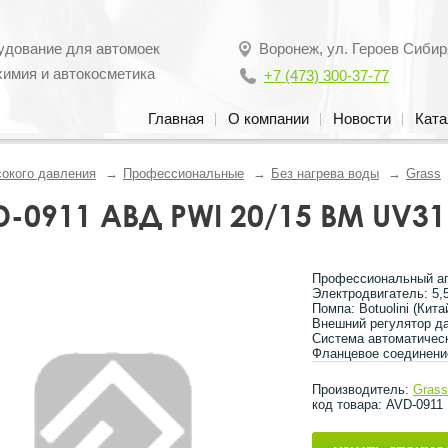
удование для автомоек
Воронеж
,
ул. Героев Сибир
химия и автокосметика
+7 (473) 300-37-77
Главная
О компании
Новости
Ката
окого давления
Профессиональные
Без нагрева воды
Grass
-0911 АВД PWI 20/15 BM UV31
Профессиональный апп
Электродвигатель: 5,5
Помпа: Botuolini (Кита
Внешний регулятор д
Система автоматическ
Фланцевое соединени
Производитель:
Gras
код товара: AVD-0911