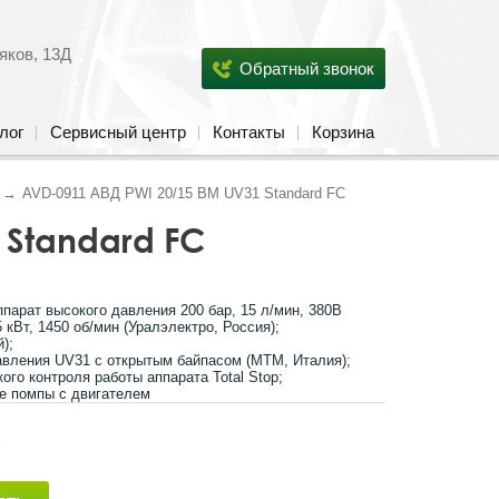
яков, 13Д
Обратный звонок
лог
Сервисный центр
Контакты
Корзина
AVD-0911 АВД PWI 20/15 BM UV31 Standard FC
 Standard FC
арат высокого давления 200 бар, 15 л/мин, 380В
 кВт, 1450 об/мин (Уралэлектро, Россия);
й);
авления UV31 с открытым байпасом (MTM, Италия);
ого контроля работы аппарата Total Stop;
е помпы с двигателем
s