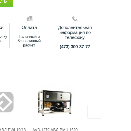
СТЬ
ки
Оплата
Дополнительная
информация по
очку
Наличный и
телефону
о
безналичный
расчет
(473) 300-37-77
АВД PWI 19/13
AVD-1279 АВД PMU 1520
AVD-0864 АВД PWI 20/15