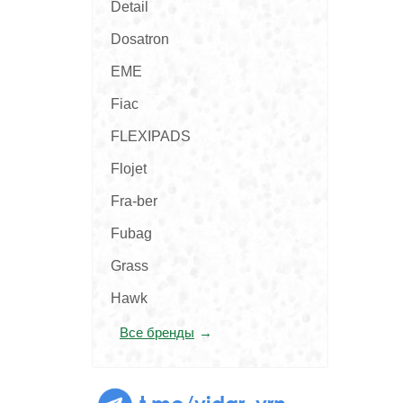
Detail
Dosatron
EME
Fiac
FLEXIPADS
Flojet
Fra-ber
Fubag
Grass
Hawk
Все бренды
t.me/vidar_vrn