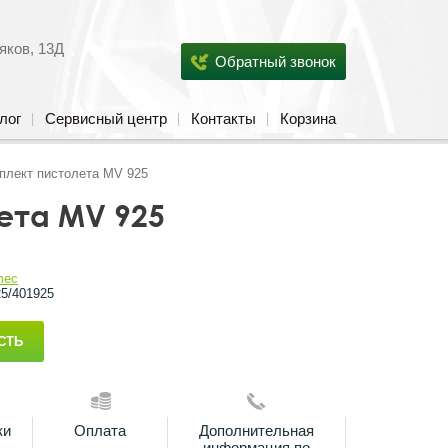
яков, 13Д
Обратный звонок
лог
Сервисный центр
Контакты
Корзина
плект пистолета МV 925
ета МV 925
mec
25/401925
СТЬ
ки
Оплата
Дополнительная
информация по