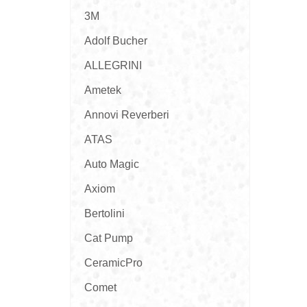
3M
Adolf Bucher
ALLEGRINI
Ametek
Annovi Reverberi
ATAS
Auto Magic
Axiom
Bertolini
Cat Pump
CeramicPro
Comet