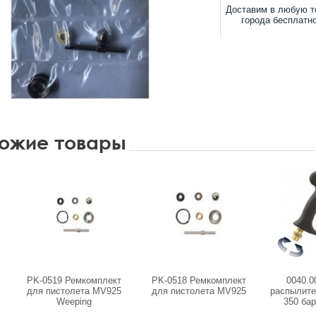
Доставим в любую т
города бесплатн
ожие товары
PK-0519 Ремкомплект
PK-0518 Ремкомплект
0040.0
для пистолета MV925
для пистолета MV925
распылит
Weeping
350 бар
SWIVEL М