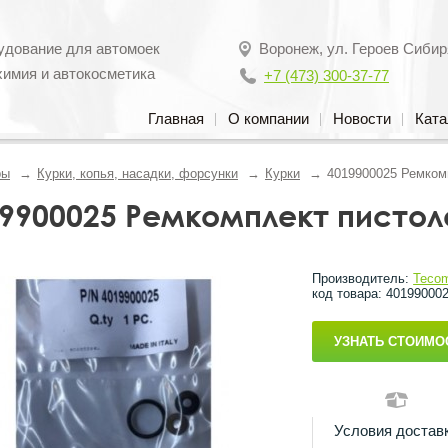
удование для автомоек
Воронеж
,
ул. Героев Сибир
химия и автокосметика
+7 (473) 300-37-77
Главная
О компании
Новости
Ката
ры
Курки, копья, насадки, форсунки
Курки
4019900025 Ремком
9900025 Ремкомплект пистол
Производитель:
Teco
код товара: 40199000
УЗНАТЬ СТОИМО
Условия достав