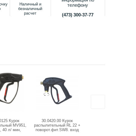
очку
Наличный и
телефону
о
безналичный
расчет
(473) 300-37-77
0125 Курок
30.0420.00 Курок
2.642-889 Распылитель G
ельный MV951,
распылительный RL 22 +
180Q
, 40 л/ мин,
поворот.фит.SW8. вход
22х1,5 (НР) -
3/8 г; выход 1/4"г.