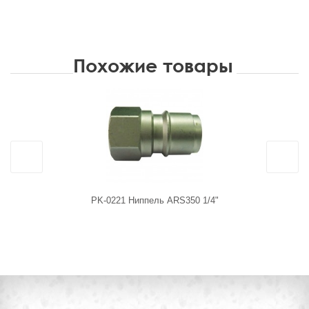
Похожие товары
PK-0221 Ниппель ARS350 1/4"
PK-0223 Му