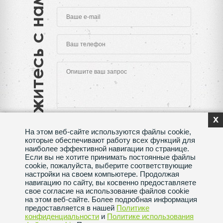
Свяжитесь с нами
x
На этом веб-сайте используются файлы cookie,
которые обеспечивают работу всех функций для
наиболее эффективной навигации по странице.
Если вы не хотите принимать постоянные файлы
Нажимая на кнопку "Отправить", Вы даете согласие
cookie, пожалуйста, выберите соответствующие
на обработку своих
персональных данных
настройки на своем компьютере. Продолжая
навигацию по сайту, вы косвенно предоставляете
Сделано в веб-студии
SeoMAX
свое согласие на использование файлов cookie
на этом веб-сайте. Более подробная информация
Политика конфиденциальности
предоставляется в нашей
Политике
конфиденциальности
и
Политике использования