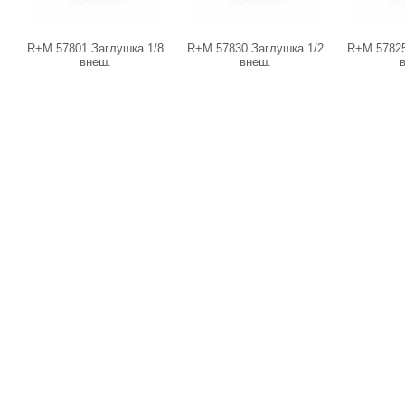
R+M 57801 Заглушка 1/8
R+M 57830 Заглушка 1/2
R+M 57825
внеш.
внеш.