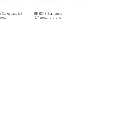
 Заглушка 3/8
BF-9247 Заглушка
R+M 57815 Заглушка 1/4
внеш.
1/4внеш , латунь
внеш.