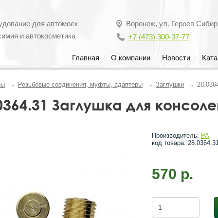
удование для автомоек
Воронеж
,
ул. Героев Сибир
химия и автокосметика
+7 (473) 300-37-77
Главная
О компании
Новости
Ката
ры
Резьбовые соединения, муфты, адаптeры
Заглушки
28.036
0364.31 Заглушка для консоле
Производитель:
PA
код товара: 28.0364.3
570 р.