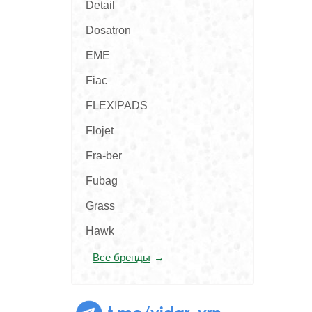
Detail
Dosatron
EME
Fiac
FLEXIPADS
Flojet
Fra-ber
Fubag
Grass
Hawk
Все бренды
t.me/vidar_vrn