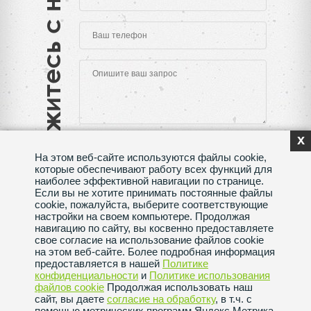
Свяжитесь с нами
x
На этом веб-сайте используются файлы cookie,
которые обеспечивают работу всех функций для
наиболее эффективной навигации по странице.
Если вы не хотите принимать постоянные файлы
Нажимая на кнопку "Отправить", Вы даете согласие
cookie, пожалуйста, выберите соответствующие
на обработку своих
персональных данных
настройки на своем компьютере. Продолжая
навигацию по сайту, вы косвенно предоставляете
Сделано в веб-студии
SeoMAX
свое согласие на использование файлов cookie
на этом веб-сайте. Более подробная информация
Политика конфиденциальности
предоставляется в нашей
Политике
конфиденциальности
и
Политике использования
файлов сookie
Продолжая использовать наш
Пользовательское соглашение
сайт, вы даете
согласие на обработку
, в т.ч. с
помощью метрических программ Яндекс.Метрика,