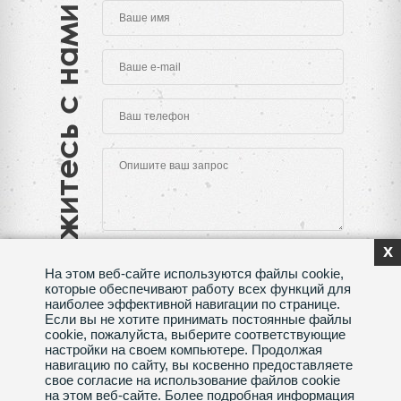
Свяжитесь с нами
x
На этом веб-сайте используются файлы cookie,
которые обеспечивают работу всех функций для
наиболее эффективной навигации по странице.
Если вы не хотите принимать постоянные файлы
Нажимая на кнопку "Отправить", Вы даете согласие
cookie, пожалуйста, выберите соответствующие
на обработку своих
персональных данных
настройки на своем компьютере. Продолжая
навигацию по сайту, вы косвенно предоставляете
Сделано в веб-студии
SeoMAX
свое согласие на использование файлов cookie
на этом веб-сайте. Более подробная информация