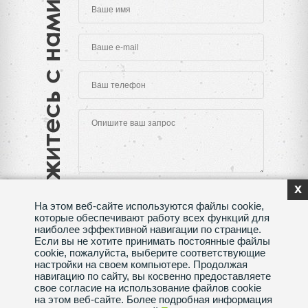
Свяжитесь с нами
x
На этом веб-сайте используются файлы cookie,
которые обеспечивают работу всех функций для
наиболее эффективной навигации по странице.
Если вы не хотите принимать постоянные файлы
Нажимая на кнопку "Отправить", Вы даете согласие
cookie, пожалуйста, выберите соответствующие
на обработку своих
персональных данных
настройки на своем компьютере. Продолжая
навигацию по сайту, вы косвенно предоставляете
Сделано в веб-студии
SeoMAX
свое согласие на использование файлов cookie
на этом веб-сайте. Более подробная информация