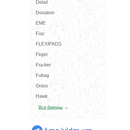
Detail
Dosatron
EME
Fiac
FLEXIPADS
Flojet
Fra-ber
Fubag
Grass
Hawk
Все бренды
t.me/vidar_vrn