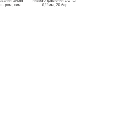
ывания шланг
низкого давления 1/2" ш;
Пенораспылитель LS 10
льтром, хим.
Д22мм; 20 бар
с бачком 1л., вход 3/8
ласт. трубкой
внеш.
мм D6мм