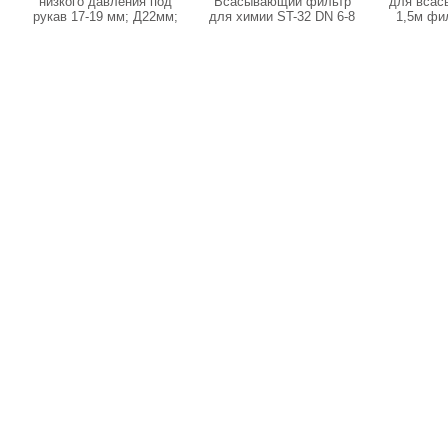
низкого давления под
Всасывающий фильтр
для всас
рукав 17-19 мм; Д22мм;
для химии ST-32 DN 6-8
1,5м фи
10 бар
мм нерж. сталь
стойкой п
320