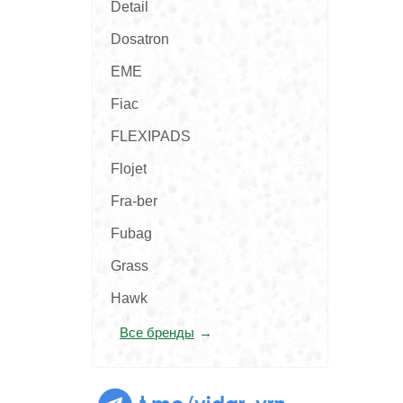
Detail
Dosatron
EME
Fiac
FLEXIPADS
Flojet
Fra-ber
Fubag
Grass
Hawk
Все бренды
t.me/vidar_vrn