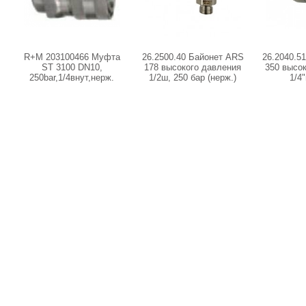
R+M 203100466 Муфта
26.2500.40 Байонет ARS
26.2040.5
ST 3100 DN10,
178 высокого давления
350 высо
250bar,1/4внут,нерж.
1/2ш, 250 бар (нерж.)
1/4"