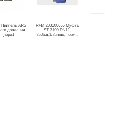
1 Ниппель ARS
R+M 203100656 Муфта
TPL-03PF (SS304)
кого давления
ST 3100 DN12,
Ниппель ARS 350
г (нерж)
250bar,1/2внеш, нерж.,
высокого давления 3/8"г
пластик
(нерж)