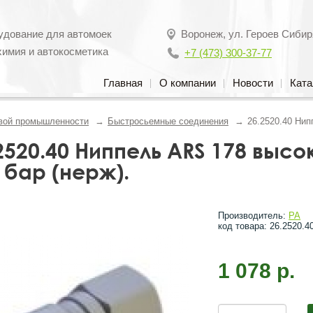
удование для автомоек
Воронеж
,
ул. Героев Сибир
химия и автокосметика
+7 (473) 300-37-77
Главная
О компании
Новости
Ката
вой промышленности
Быстросьемные соединения
26.2520.40 Нип
2520.40 Ниппель ARS 178 высо
 бар (нерж).
Производитель:
PA
код товара: 26.2520.4
1 078 р.