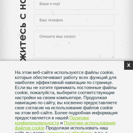
Свяжитесь с нами
x
На этом веб-сайте используются файлы cookie,
которые обеспечивают работу всех функций для
наиболее эффективной навигации по странице.
Если вы не хотите принимать постоянные файлы
Нажимая на кнопку "Отправить", Вы даете согласие
cookie, пожалуйста, выберите соответствующие
на обработку своих
персональных данных
настройки на своем компьютере. Продолжая
навигацию по сайту, вы косвенно предоставляете
Сделано в веб-студии
SeoMAX
свое согласие на использование файлов cookie
на этом веб-сайте. Более подробная информация
Политика конфиденциальности
предоставляется в нашей
Политике
конфиденциальности
и
Политике использования
файлов сookie
Продолжая использовать наш
Пользовательское соглашение
сайт, вы даете
согласие на обработку
, в т.ч. с