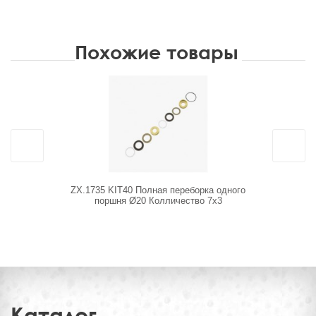
Похожие товары
ZX.1735 KIT40 Полная переборка одного
1.904-178.
поршня Ø20 Колличество 7х3
Каталог