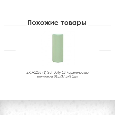
Похожие товары
ZX.A1258 (1) Set Dolly 13 Керамические
К
плунжеры 015x37,5x9 1шт