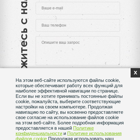
Свяжитесь с нами
x
На этом веб-сайте используются файлы cookie,
которые обеспечивают работу всех функций для
наиболее эффективной навигации по странице.
Если вы не хотите принимать постоянные файлы
Нажимая на кнопку "Отправить", Вы даете согласие
cookie, пожалуйста, выберите соответствующие
на обработку своих
персональных данных
настройки на своем компьютере. Продолжая
навигацию по сайту, вы косвенно предоставляете
Сделано в веб-студии
SeoMAX
свое согласие на использование файлов cookie
на этом веб-сайте. Более подробная информация
Политика конфиденциальности
предоставляется в нашей
Политике
конфиденциальности
и
Политике использования
файлов сookie
Продолжая использовать наш