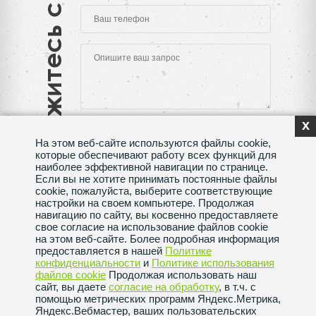
Свяжитесь с нами
x
На этом веб-сайте используются файлы cookie,
которые обеспечивают работу всех функций для
наиболее эффективной навигации по странице.
Если вы не хотите принимать постоянные файлы
Нажимая на кнопку "Отправить", Вы даете согласие
cookie, пожалуйста, выберите соответствующие
на обработку своих
персональных данных
настройки на своем компьютере. Продолжая
навигацию по сайту, вы косвенно предоставляете
Сделано в веб-студии
SeoMAX
свое согласие на использование файлов cookie
на этом веб-сайте. Более подробная информация
Политика конфиденциальности
предоставляется в нашей
Политике
конфиденциальности
и
Политике использования
файлов сookie
Продолжая использовать наш
Пользовательское соглашение
сайт, вы даете
согласие на обработку
, в т.ч. с
помощью метрических программ Яндекс.Метрика,
Яндекс.Вебмастер, ваших пользовательских
Политика использования файлов сookie