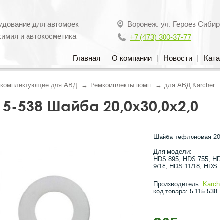
удование для автомоек
Воронеж
,
ул. Героев Сибир
химия и автокосметика
+7 (473) 300-37-77
Главная
О компании
Новости
Ката
, комплектующие для АВД
Ремкомплекты помп
для АВД Karcher
15-538 Шайба 20,0х30,0х2,0
Шайба тефлоновая 20
Для модели:
HDS 895, HDS 755, HD
9/18, HDS 11/18, HDS
Производитель:
Karch
код товара: 5.115-538