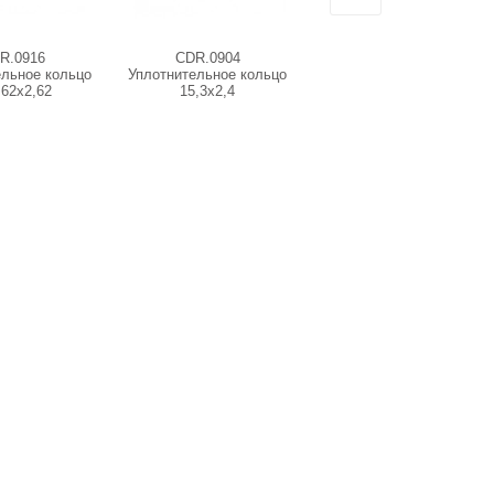
R.0916
CDR.0904
5.064-457 Крышка серая
ельное кольцо
Уплотнительное кольцо
,62x2,62
15,3х2,4