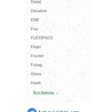
Detail
Dosatron
EME
Fiac
FLEXIPADS
Flojet
Fra-ber
Fubag
Grass
Hawk
Все бренды
t.me/vidar_vrn